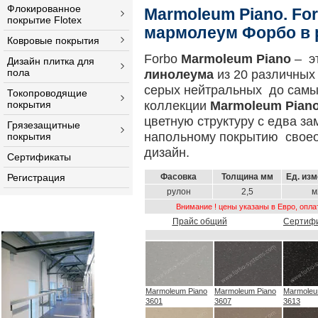
Флокированное
Marmoleum Piano.
Fo
покрытие Flotex
мармолеум Форбо в 
Ковровые покрытия
Forbo
Marmoleum Piano
– э
Дизайн плитка для
пола
линолеума
из 20 различных 
серых нейтральных до самых
Токопроводящие
коллекции
Marmoleum Pian
покрытия
цветную структуру с едва з
Грязезащитные
напольному покрытию своео
покрытия
дизайн.
Сертификаты
Регистрация
Фасовка
Толщина мм
Ед. из
рулон
2,5
м
Внимание ! цены указаны в Евро, опла
Прайс общий
Сертиф
Marmoleum Piano
Marmoleum Piano
Marmoleu
3601
3607
3613