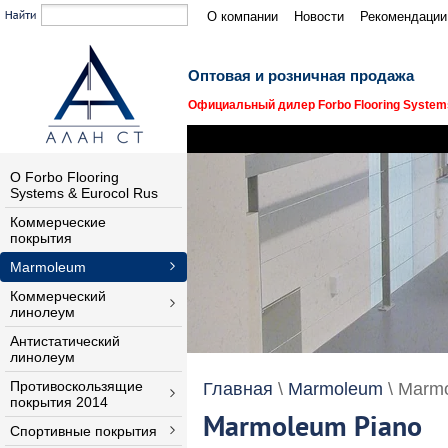
О компании
Новости
Рекомендации
Оптовая и розничная продажа
Официальный дилер Forbo Flooring Systems
О Forbo Flooring
Systems & Eurocol Rus
Коммерческие
покрытия
Marmoleum
Коммерческий
линолеум
Антистатический
линолеум
Противоскользящие
Главная
\
Marmoleum
\ Marm
покрытия 2014
Marmoleum Piano
Спортивные покрытия