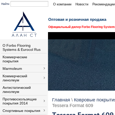
О компании
Новости
Рекомендации
Оптовая и розничная продажа
Официальный дилер Forbo Flooring Systems
О Forbo Flooring
Systems & Eurocol Rus
Коммерческие
покрытия
Marmoleum
Коммерческий
линолеум
Антистатический
линолеум
Противоскользящие
Главная
\
Ковровые покрыти
покрытия 2014
Tessera Format 609
Спортивные покрытия