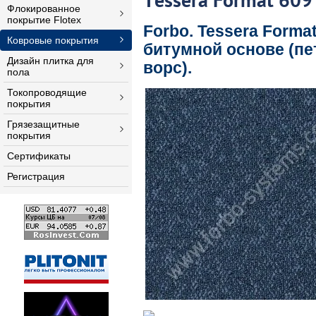
Tessera Format 609
Флокированное
покрытие Flotex
Forbo. Tessera Forma
Ковровые покрытия
битумной основе (п
Дизайн плитка для
ворс).
пола
Токопроводящие
покрытия
Грязезащитные
покрытия
Сертификаты
Регистрация