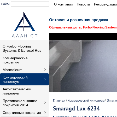
О компании
Новости
Рекомендации
Оптовая и розничная продажа
Официальный дилер Forbo Flooring Systems
О Forbo Flooring
Systems & Eurocol Rus
Коммерческие
покрытия
Marmoleum
Коммерческий
линолеум
Антистатический
линолеум
Противоскользящие
Главная
\
Коммерческий линолеум
\
Smara
покрытия 2014
Smaragd Lux 6234
Спортивные покрытия