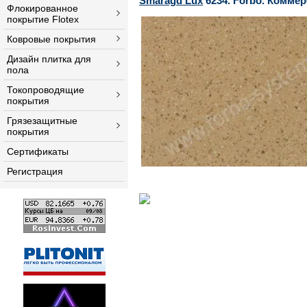
Smaragd Lux
6234.
Forbo.
Коммер
Флокированное
покрытие Flotex
Ковровые покрытия
Дизайн плитка для
пола
Токопроводящие
покрытия
Грязезащитные
покрытия
Сертификаты
Регистрация