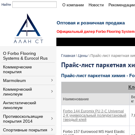
О компании
Новости
Рекомендации
Оптовая и розничная продажа
Официальный дилер Forbo Flooring Systems
О Forbo Flooring
Главная
\
Цены
\ Прайс-лист паркетная х
Systems & Eurocol Rus
Прайс-лист паркетная х
Коммерческие
покрытия
Прайс-лист паркетная химия - Fo
Marmoleum
Кл
Коммерческий
линолеум
Ве
Наименование
кг
Антистатический
линолеум
Forbo 144 Euromix PU 2-C Universal
2-К универсальный полиуретановый
7,
Противоскользящие
твердый клей
покрытия 2014
Спортивные покрытия
Forbo 157 Eurowood MS Hard Elastic