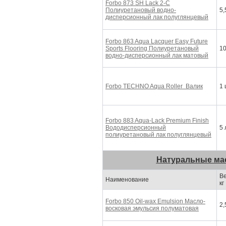
Forbo 873 SH Lack 2-C
Полиуретановый водно-
5,
дисперсионный лак
полуглянцевый
Forbo 863 Aqua Lacquer Easy Future
Sports Flooring
Полиуретановый
10
водно-дисперсионный лак
матовый
Forbo TECHNO Aqua Roller
Валик
1 
Forbo 883 Aqua-Lack Premium Finish
Вододисперсионный
5 
полиуретановый лак
полуглянцевый
Натуральные ма
Ве
Наименование
кг
Forbo 850 Oil-wax Emulsion
Масло-
2,
восковая эмульсия
полуматовая