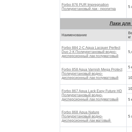
Forbo 876 PUR Impregnation
5 
Полиуретановый лак - пропитка
Лаки для
Ве
Наименование
кг
Forbo 884 2-C Aqua Lacquer Perfect
Duo 2-К
Полиуретановый водно-
5,
дисперсионный лак
полуматовый
5 
Forbo 858 Aqua Varnish Mega Protect
Полиуретановый водно-
дисперсионный лак
полуматовый
10
10
Forbo 867 Aqua Lack Easy Future HD
Полиуретановый водно-
дисперсионный лак
полуматовый
5 
Forbo 868 Aqua Nature
Полиуретановый водно-
5 
дисперсионный лак
матовый