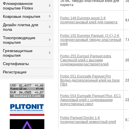
1К-МС твердо-эластичный клей для
16
Флокированное
паркета
покрытие Flotex
Ковровые покрытия
Forbo 148 Euromix wood
2-К
9,
полиуретановый клей для паркета
Дизайн плитка для
пола
Forbo 155 Euromix Parquet. (2-C)
2-К
Токопроводящие
полиуретановый твердо-эластичный
7,
покрытия
клей
Грязезащитные
покрытия
Forbo 255 Eurosol Parquet extra
Смоляной клей с высоким
20
Сертификаты
содержанием растворителей
Регистрация
Forbo 551 Eurosafe Parquet Pro
Водно-дисперсионный клей на базе
22
ПВА
Forbo 554 Eurosafe Parquet Plus, EC1
Акриловый клей с содержанием
22
искусственных смол
Forbo Parquet Doctor
1-К
0,
полиуретановый ремонтный клей