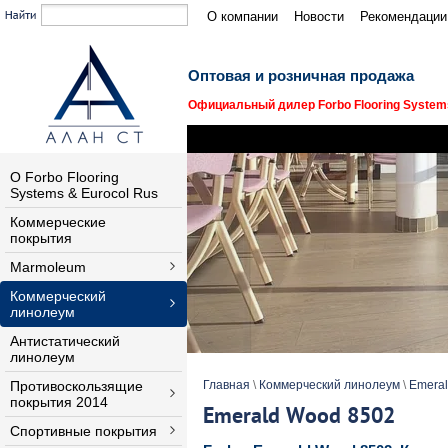
О компании
Новости
Рекомендации
Оптовая и розничная продажа
Официальный дилер Forbo Flooring Systems
О Forbo Flooring
Systems & Eurocol Rus
Коммерческие
покрытия
Marmoleum
Коммерческий
линолеум
Антистатический
линолеум
Противоскользящие
Главная
\
Коммерческий линолеум
\
Emera
покрытия 2014
Emerald Wood 8502
Спортивные покрытия